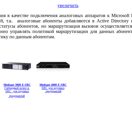
увеличить
я в качестве подключения аналоговых аппаратов к Microsoft 
t, т.к. аналоговые абоненты добавляются в Active Directory
статусы абонентов, но маршрутизация вызовов осуществляетс
ованно управлять политикой маршрутизации для данных абонен
стику по данным абонентам.
Mediant 3000 E-SBC
Mediant 4000 E-SBC
Гибридный шлюз и
SBC для крупных
SBC для крупных
предприятий
предприятий