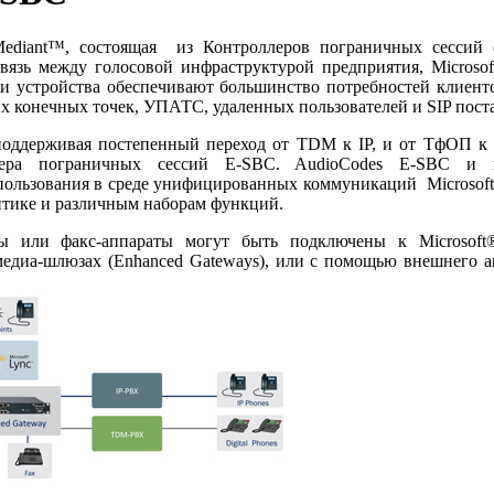
ediant™, состоящая из Контроллеров пограничных сессий 
связь между голосовой инфраструктурой предприятия, Microso
 устройства обеспечивают большинство потребностей клиенто
 конечных точек, УПАТС, удаленных пользователей и SIP пост
оддерживая постепенный переход от TDM к IP, и от ТфОП к S
лера пограничных сессий E-SBC. AudioCodes E-SBC и 
спользования в среде унифицированных коммуникаций Microso
литике и различным наборам функций.
ы или факс-аппараты могут быть подключены к Microsoft
медиа-шлюзах (Enhanced Gateways), или с помощью внешнего 