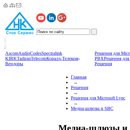
Ascom
AudioCodes
Spectralink
Решения для Micr
KIRK
TadiranTelecom
Коралл-Телеком
PBX
Решения для 
Вендоры
Решения
Главная
→
Решения
→
Решения для Microsoft Lync
→
Медиа-шлюзы и SBC
Медиа-шлюзы и