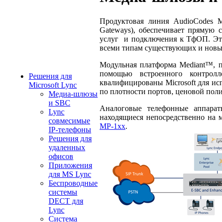
Продуктовая линия AudioCodes M
Gateways), обеспечивает прямую 
услуг и подключения к ТфОП. Эти
всеми типам существующих и новых
Модульная платформа Mediant™, п
помощью встроенного контрол
Решения для
квалифицированы Microsoft для и
Microsoft Lync
по плотности портов, ценовой по
Медиа-шлюзы
и SBC
Аналоговые телефонные аппарат
Lync
находящиеся непосредственно на 
совмесимые
MP-1xx
.
IP-телефоны
Решения для
удаленных
офисов
Приложения
для MS Lync
Беспроводные
системы
DECT для
Lync
Система