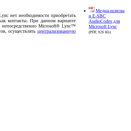
Медиа-шлюзы
Lync нет необходимости приобретать
и E-SBC
 как контакты. При данном варианте
AudioCodes для
я непосредственно Microsoft® Lync™
Microsoft Lync
тов, осуществлять
централизованную
(PDF, 926 Kb)