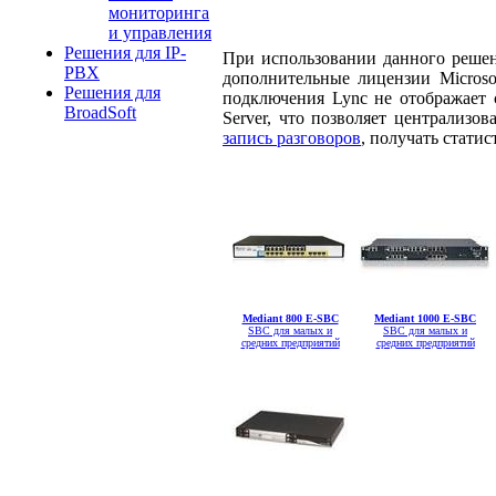
мониторинга
и управления
Решения для IP-
При использовании данного решени
PBX
дополнительные лицензии Microsof
Решения для
подключения Lync не отображает 
BroadSoft
Server, что позволяет централиз
запись разговоров
, получать стати
Mediant 800 E-SBC
Mediant 1000 E-SBC
SBC для малых и
SBC для малых и
средних предприятий
средних предприятий