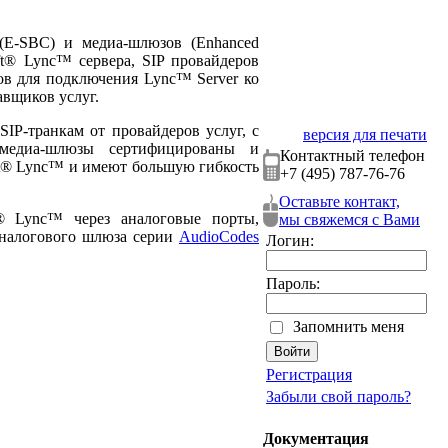
(E-SBC) и медиа-шлюзов (Enhanced
ft® Lync™ сервера, SIP провайдеров
в для подключения Lync™ Server ко
авщиков услуг.
IP-транкам от провайдеров услуг, с
версия для печати
медиа-шлюзы сертифицированы и
Контактный телефон
ft® Lync™ и имеют большую гибкость
+7 (495) 787-76-76
Оставьте контакт,
® Lync™ через аналоговые порты,
мы свяжемся с Вами
аналогового шлюза серии
AudioCodes
Логин:
Пароль:
Запомнить меня
Регистрация
Забыли свой пароль?
Документация