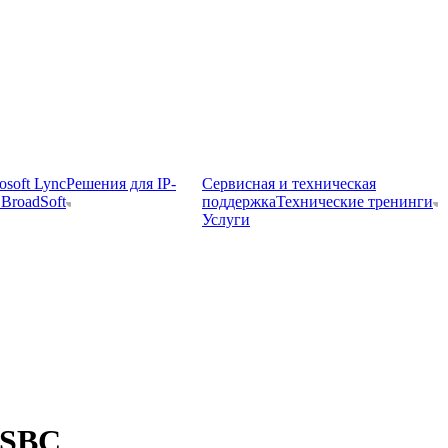
osoft Lync
Решения для IP-
Сервисная и техническая
BroadSoft
поддержка
Технические тренинги
Услуги
 SBC