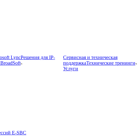
osoft Lync
Решения для IP-
Сервисная и техническая
BroadSoft
поддержка
Технические тренинги
Услуги
ессий E-SBC