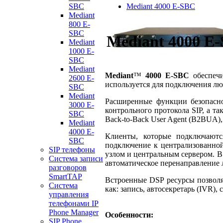
SBC
Mediant 4000 E-SBC
Mediant
800 E-
SBC
Mediant 4000 E
Mediant
1000 E-
SBC
Mediant
Mediant
™
4000 E-SBC
обеспечи
2600 E-
используется для подключения лю
SBC
Mediant
Расширенные функции безопасно
3000 E-
контрольного протокола SIP, а та
SBC
Back-to-Back User Agent (B2BUA)
Mediant
4000 E-
Клиенты, которые подключаютс
SBC
подключение к централизованной
SIP телефоны
узлом и центральным сервером. В
Система записи
автоматическое перенаправление
разговоров
SmartTAP
Встроенные DSP ресурсы позволя
Система
как: запись, автосекретарь (IVR)
управления
телефонами IP
Phone Manager
Особенности:
SIP Phone