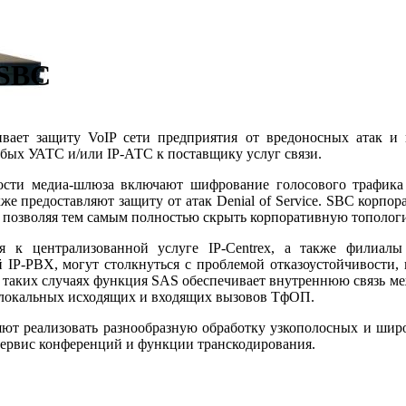
-SBC
вает защиту VoIP сети предприятия от вредоносных атак и
бых УАТС и/или IP-АТС к поставщику услуг связи.
сти медиа-шлюза включают шифрование голосового трафика 
кже предоставляют защиту от атак Denial of Service. SBC корпор
, позволяя тем самым полностью скрыть корпоративную топологи
я к централизованной услуге IP-Centrex, а также филиалы
 IP-PBX, могут столкнуться с проблемой отказоустойчивости, 
 таких случаях функция SAS обеспечивает внутреннюю связь м
 локальных исходящих и входящих вызовов ТфОП.
ют реализовать разнообразную обработку узкополосных и широ
, сервис конференций и функции транскодирования.