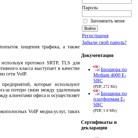
Пароль:
Запомнить меня
Регистрация
Забыли свой пароль?
 попыток хищения трафика, а также
Документация
используя протокол SRTP, TLS для
ативного класса выступает в качестве
Брошюра по
ю сети VoIP.
Mediant 4000 E-
SBC
 предприятий, которые используют
(PDF, 272 Kb)
из-за потери связи между удаленным
Брошюра по
ежду клиентами офиса и осуществляет
платформам E-
SBC
(PDF, 1.0 Mb)
кополосных VoIP медиа-услуг, таких
Сертификаты и
декларации