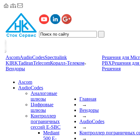
Ascom
AudioCodes
Spectralink
Решения для Micr
KIRK
TadiranTelecom
Коралл-Телеком
PBX
Решения для 
Вендоры
Решения
Ascom
AudioCodes
Аналоговые
шлюзы
Главная
Цифровые
→
шлюзы
Вендоры
Контроллер
→
пограничных
AudioCodes
сессий Е-SBC
→
Mediant
Контроллер пограничных с
500 E-
→