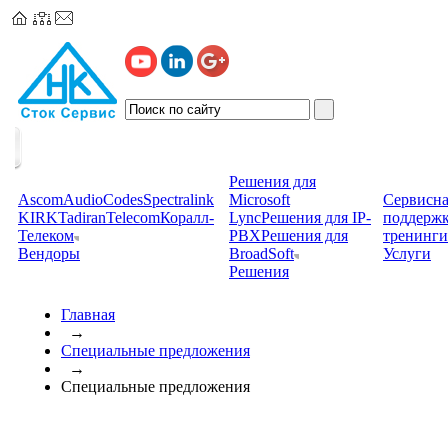
Решения для
Ascom
AudioCodes
Spectralink
Microsoft
Сервисна
KIRK
TadiranTelecom
Коралл-
Lync
Решения для IP-
поддерж
Телеком
PBX
Решения для
тренинги
Вендоры
BroadSoft
Услуги
Решения
Главная
→
Специальные предложения
→
Специальные предложения