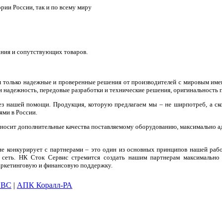
ории России, так и по всему миру
ния и сопутствующих товаров.
м только надежные и проверенные решения от производителей с мировым име
и надежность, передовые разработки и технические решения, оригинальность п
 без нашей помощи. Продукция, которую предлагаем мы – не ширпотреб, а с
ями в России.
ивносит дополнительные качества поставляемому оборудованию, максимально а
не конкурирует с партнерами – это один из основных принципов нашей раб
 сеть. НК Сток Сервис стремится создать нашим партнерам максимально
маркетинговую и финансовую поддержку.
SBC
|
АПК Коралл-РА