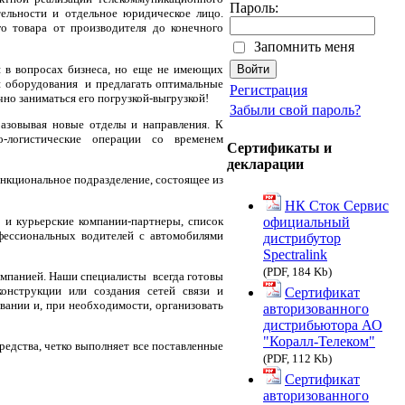
Пароль:
ельности и отдельное юридическое лицо.
о товара от производителя до конечного
Запомнить меня
я в вопросах бизнеса, но еще не имеющих
и оборудования и предлагать оптимальные
Регистрация
чно заниматься его погрузкой-выгрузкой!
Забыли свой пароль?
азовывая новые отделы и направления. К
-логистические операции со временем
Сертификаты и
декларации
нкциональное подразделение, состоящее из
НК Сток Сервис
 и курьерские компании-партнеры, список
официальный
фессиональных водителей с автомобилями
дистрибутор
Spectralink
(PDF, 184 Kb)
омпанией. Наши специалисты всегда готовы
конструкции или создания сетей связи и
Сертификат
вании и, при необходимости, организовать
авторизованного
дистрибьютора АО
"Коралл-Телеком"
едства, четко выполняет все поставленные
(PDF, 112 Kb)
Сертификат
авторизованного