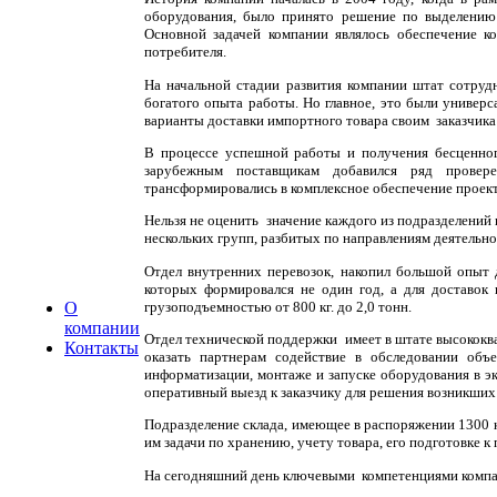
оборудования, было принято решение по выделению 
Основной задачей компании являлось обеспечение к
потребителя.
На начальной стадии развития компании штат сотруд
богатого опыта работы. Но главное, это были униве
варианты доставки импортного товара своим заказчика 
В процессе успешной работы и получения бесценног
зарубежным поставщикам добавился ряд провере
трансформировались в комплексное обеспечение проек
Нельзя не оценить значение каждого из подразделений
нескольких групп, разбитых по направлениям деятельно
Отдел внутренних перевозок, накопил большой опыт 
которых формировался не один год, а для доставок
грузоподъемностью от 800 кг. до 2,0 тонн.
О
компании
Отдел технической поддержки имеет в штате высококв
Контакты
оказать партнерам содействие в обследовании объе
информатизации, монтаже и запуске оборудования в э
оперативный выезд к заказчику для решения возникши
Подразделение склада, имеющее в распоряжении 1300 к
им задачи по хранению, учету товара, его подготовке к
На сегодняшний день ключевыми компетенциями компа