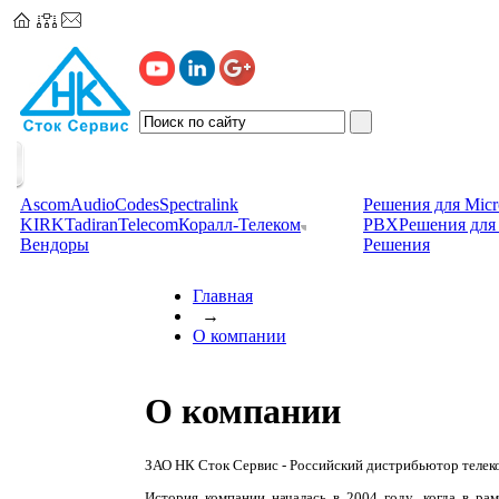
Ascom
AudioCodes
Spectralink
Решения для Micr
KIRK
TadiranTelecom
Коралл-Телеком
PBX
Решения для 
Вендоры
Решения
Главная
→
О компании
О компании
ЗАО НК Сток Сервис - Российский дистрибьютор телек
История компании началась в 2004 году, когда в р