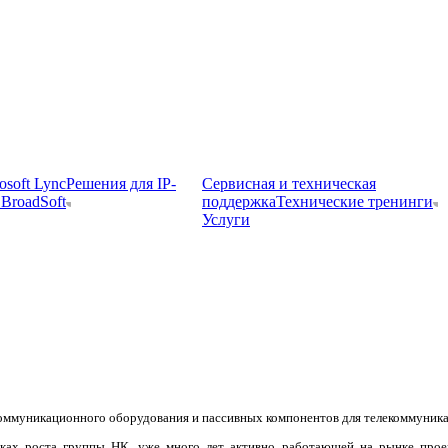
osoft Lync
Решения для IP-
Сервисная и техническая
BroadSoft
поддержка
Технические тренинги
Услуги
оммуникационного оборудования и пассивных компонентов для телекоммуника
амках роста группы НК, уже много лет активно работающей на рынке прое