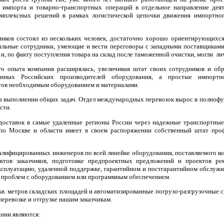
импорта и товарно-транспортных операций в отдельное направление деят
омплексных решений в рамках логистической цепочки движения импортног
ников состоял из нескольких человек, достаточно хорошо ориентирующихс
рсальные сотрудники, умеющие и вести переговоры с западными поставщикам
и, по факту поступления товара на склад после таможенной очистки, могли ли
о опыта компания расширялась, увеличивая штат своих сотрудников и обр
нных Российских производителей оборудования, а простые импортно
тов необходимым оборудованием и материалами.
 в выполнении общих задач. Отдел международных перевозок вырос в полнофу
сти.
доставок в самые удаленные регионы России через надежные транспортные
 по Москве и области имеет в своем распоряжении собственный штат про
алифицированных инженеров по всей линейке оборудования, поставляемого к
ктов заказчиков, подготовке предпроектных предложений и проектов ре
ксплуатацию, удаленной поддержке, гарантийном и постгарантийном обслужи
х проблем с оборудованием или программным обеспечением.
в. метров складских площадей и автоматизированные погрузо-разгрузочные ср
 перевозке и отгрузке нашим заказчикам.
нии являются: