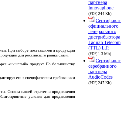
партнера
Innovaphone
(PDF, 244 Kb)
Сертификат
официального
генерального
дистрибьютора
Tadiran Telecom
(TTL) L.P.
нем. При выборе поставщиков и продукции
(PDF, 1.3 Mb)
родукции для российского рынка связи.
Сертификат
корее «нишевый» продукт. По большинству
серебрянного
партнера
AudioCodes
даптируя его к специфическим требованиям
(PDF, 247 Kb)
оты. Основа нашей стратегии продвижения
 благоприятные условия для продвижения