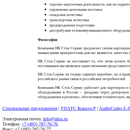
торгово-закупочная деятельность, как на террит
управление цепочками поставок
складская логистика
транспортная логистика
предпродажная подготовка
дистрибуция телекоммуникационного оборудова
Философия
Компания НК Сток Сервис предлагает своим партнера
наивысшими приоритетами для нас являются: качество 
НК Сток Сервис не поставляет то, что легко купить
поставщиков мы являемся единственными представител
НК Сток Сервис не только «двигает коробки», но и пр
российского рынка связи и российских потребителей.
Компания НК Сток Сервис работает для партнеров и 
оборудования в России – продажи через дилерскую
оборудования в регионах, обеспечивая техническую, 
Специальные предложения
|
УПАТС Коралл-Р
|
AudioCodes E-
Электронная почта:
info@nkss.ru
Телефон:
+7 (495) 787-76-76
Факс: +7 (495) 787-76-77