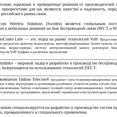
только надежные и проверенные решения от производителей
риоритетами для нас являются: качество и надежность, пере
 российского рынка связи.
om Wireless Solutions (Sweden) является глобальным по
ия и мобильных решений на базе беспроводной связи DECT и Wi
oCodes Ltd
— это лидер на рынке технологий VoI
®
P. П
редостав
не продуктов, включая медиа-шлюзы, многофункциональные бизнес-шлюзы, п
оны, медиа-серверы, систему централизованной записи разговоров Sma
нтроля VoIP трафика и различные приложения.
ralink
– мировой лидер в разработке и производстве беспров
®
, базирующихся на использовании технологий DECT.
компания Tadiran Telecom®
предлагает свои телекоммуникационные ре
ие в мире корпорации и организации различных сегментов рынка в более чем 
ния компании Tadiran охватывают полный спектр коммуникационных требова
кт-центров до программных приложений, терминалов и инструментария управ
леком специализируется на разработке и производстве систем п
о, промышленного и специального применения.