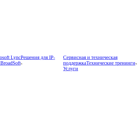
osoft Lync
Решения для IP-
Сервисная и техническая
BroadSoft
поддержка
Технические тренинги
Услуги