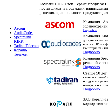
Компания НК Сток Сервис предлагает 
поставщиков и продукции наивысшими п
решения, оригинальность продукции для
Компания Asc
здравоохранен
Ascom
Подробно
AudioCodes
Компания Audi
Spectralink
доступных по це
KIRK
шлюзы, IP-телеф
TadiranTelecom
мониторинга и ко
Коралл-
Подробно
Телеком
Компания Spect
решений связи
Подробно
Свыше 50 лет 
включая крупнейш
продукты и реше
платформ и конта
Подробно
ЗАО Коралл-Те
корпоративног