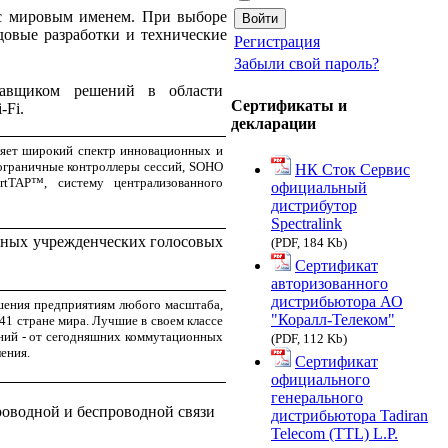
 с мировым именем. При выборе
довые разработки и технические
Регистрация
Забыли свой пароль?
ставщиком решений в области
Сертификаты и
-Fi.
декларации
ляет широкий спектр инновационных и
ограничные контроллеры сессий, SOHO
НК Сток Сервис
rtTAP
™
, систему централизованного
официальный
дистрибутор
Spectralink
одных учрежденческих голосовых
(PDF, 184 Kb)
Сертификат
авторизованного
дистрибьютора АО
шения предприятиям любого масштаба,
"Коралл-Телеком"
41 стране мира. Лучшие в своем классе
ний - от сегодняшних коммутационных
(PDF, 112 Kb)
ления.
Сертификат
официального
генерального
роводной и беспроводной связи
дистрибьютора Tadiran
Telecom (TTL) L.P.