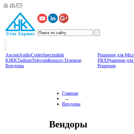
Ascom
AudioCodes
Spectralink
Решения для Micr
KIRK
TadiranTelecom
Коралл-Телеком
PBX
Решения для 
Вендоры
Решения
Главная
→
Вендоры
Вендоры