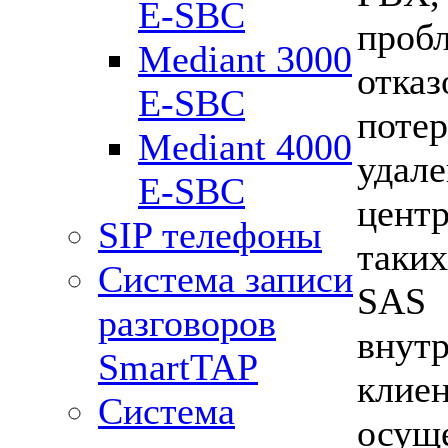
E-SBC
проб
Mediant 3000
отказ
E-SBC
пот
Mediant 4000
уда
E-SBC
цент
SIP телефоны
таки
Система записи
SAS
разговоров
внут
SmartTAP
кли
Система
осущ