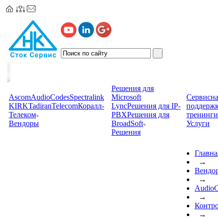
Решения для
Ascom
AudioCodes
Spectralink
Microsoft
Сервисна
KIRK
TadiranTelecom
Коралл-
Lync
Решения для IP-
поддерж
Телеком
PBX
Решения для
тренинги
Вендоры
BroadSoft
Услуги
Решения
Главна
→
Вендо
→
AudioC
→
Контро
→