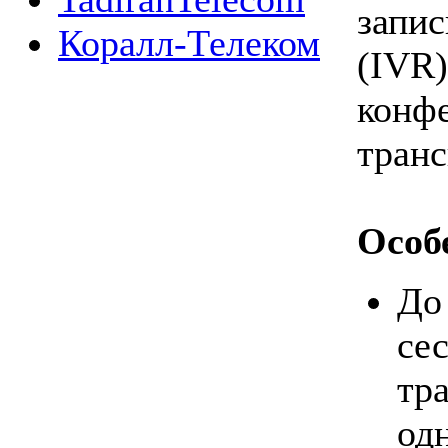
запи
Коралл-Телеком
(I
конф
транс
Особ
До
с
тр
од