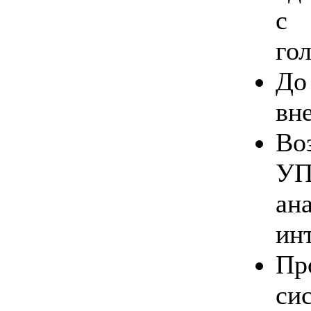
с 
го
До
вн
Во
УП
ан
ин
Пр
си