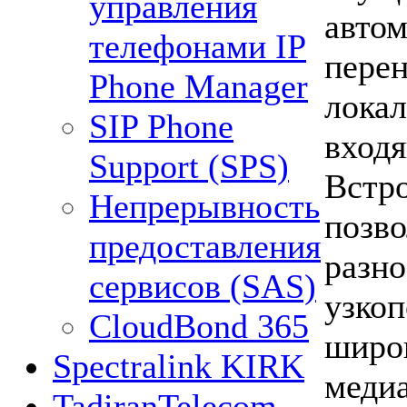
управления
автом
телефонами IP
пере
Phone Manager
лока
SIP Phone
вход
Support (SPS)
Встр
Непрерывность
позв
предоставления
разн
сервисов (SAS)
уз
CloudBond 365
шир
Spectralink KIRK
меди
TadiranTelecom