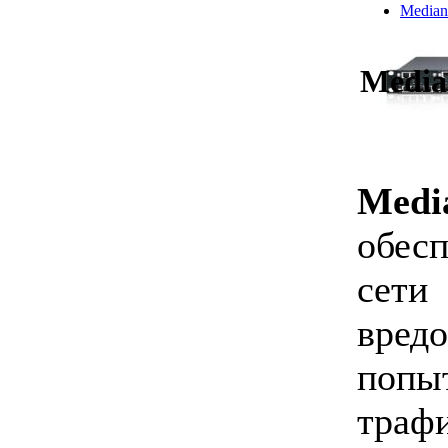
Median
Media
Medi
обесп
сет
вре
поп
тра