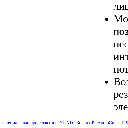
ли
Мо
по
не
ин
по
Во
ре
эл
Специальные предложения
|
УПАТС Коралл-Р
|
AudioCodes E-