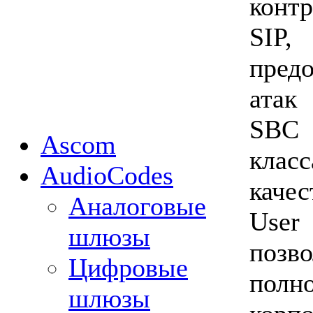
конт
SI
пред
атак
SBC
Ascom
кла
AudioCodes
каче
Аналоговые
Use
шлюзы
поз
Цифровые
пол
шлюзы