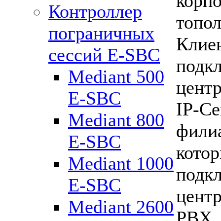
корп
Контроллер
топол
пограничных
Кли
сессий Е-SBC
по
Mediant 500
цент
E-SBC
IP-
Mediant 800
фили
E-SBC
кот
Mediant 1000
по
E-SBC
цент
Mediant 2600
PBX, 