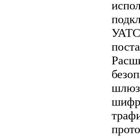
исп
под
УАТ
поста
Рас
без
шл
шифр
тра
прот