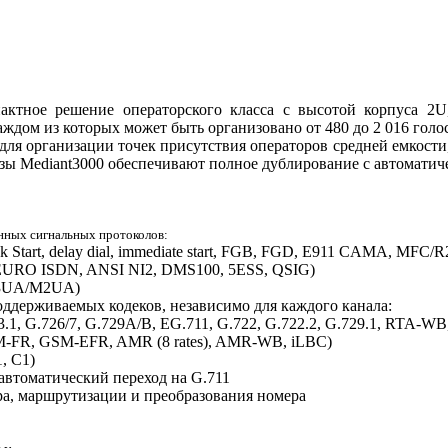
актное решение операторского класса с высотой корпуса 2
ждом из которых может быть организовано от 480 до 2 016 голо
для организации точек присутствия операторов средней емкости
ы Mediant3000 обеспечивают полное дублирование с автоматич
нных сигнальных протоколов:
Start, delay dial, immediate start, FGB, FGD, E911 CAMA, MFC/R
EURO ISDN, ANSI NI2, DMS100, 5ESS, QSIG)
3UA/M2UA)
ддерживаемых кодеков, независимо для каждого канала:
23.1, G.726/7, G.729A/B, EG.711, G.722, G.722.2, G.729.1, RTA-W
FR, GSM-EFR, AMR (8 rates), AMR-WB, iLBC)
, C1)
 автоматический переход на G.711
а, маршрутизации и преобразования номера