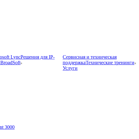
osoft Lync
Решения для IP-
Сервисная и техническая
BroadSoft
поддержка
Технические тренинги
Услуги
t 3000