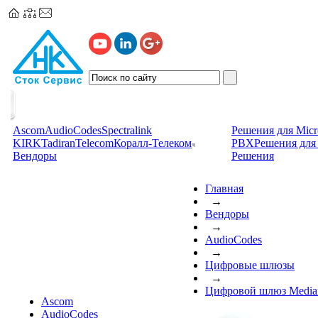
Ascom
AudioCodes
Spectralink
Решения для Micr
KIRK
TadiranTelecom
Коралл-Телеком
PBX
Решения для 
Вендоры
Решения
Главная
→
Вендоры
→
AudioCodes
→
Цифровые шлюзы
→
Цифровой шлюз Median
Ascom
AudioCodes