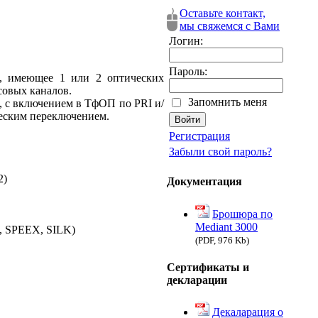
Оставьте контакт,
мы свяжемся с Вами
Логин:
Пароль:
U, имеющее 1 или 2 оптических
совых каналов.
Запомнить меня
, с включением в ТфОП по PRI и/
еским переключением.
Регистрация
Забыли свой пароль?
2)
Документация
Брошюра по
Mediant 3000
B, SPEEX, SILK)
(PDF, 976 Kb)
Сертификаты и
декларации
Декаларация о