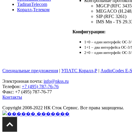
Контрольные протокол
TadiranTelecom
MGCP (RFC 3435)
Коралл-Телеком
MEGACO (H.248,
SIP (RFC 3261)
IMS Mn - TS 29.3
Конфигурации:
1+0 – один интерфейс OC-3/
1+1 – два интерфейса OC-3/
2+0 – один интерфейс OC-3
Специальные предложения
|
УПАТС Коралл-Р
|
AudioCodes E-
Электронная почта:
info@nkss.ru
Телефон:
+7 (495) 787-76-76
Факс: +7 (495) 787-76-77
Контакты
Copyright 2008-2022 НК Сток Сервис. Все права защищены.