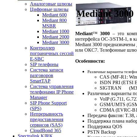
Аналоговые шлюзы
Цифровые шлюзы
Mediant 3000
Mediant 600
Mediant 800
MSBR
Mediant 1000
Mediant
™
3000
– это комп
Mediant 2000
интерфейса OC-3/STM-1, в ка
Mediant 3000
Mediant 3000 предназначены 
Контроллер
или ОКС7. Телефонные шлюз
пограничных сессий
Е-SBC
Особенности:
SIP телефоны
Система записи
Различные варианты телефо
разговоров
CAS (MF-R1: Wink 
SmartTAP
ISDN PRI (ETSI 
Система управления
SIGTRAN
(M
телефонами IP Phone
Различные варианты по
Manager
VoIP (G.711, G.7
SIP Phone Support
GSM/UMTS (GSM-
(SPS)
CDMA (EVRC-B1
Непрерывность
Передача факсов: T.38,
предоставления
Поддержка плана набор
сервисов (SAS)
Поддержка QOS
CloudBond 365
PSTN Backup
Spectralink KIRK