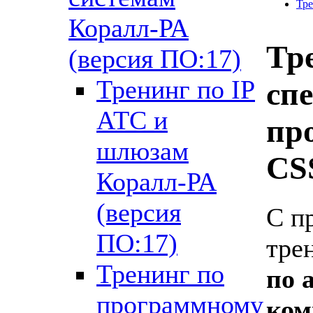
Тре
Коралл-РА
Тр
(версия ПО:17)
Тренинг по IP
сп
АТС и
пр
шлюзам
CS
Коралл-РА
(версия
С п
ПО:17)
тре
Тренинг по
по
программному
ком