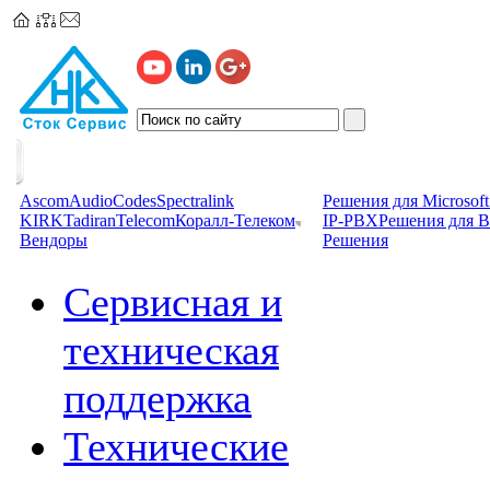
Ascom
AudioCodes
Spectralink
Решения для Microsoft
KIRK
TadiranTelecom
Коралл-Телеком
IP-PBX
Решения для B
Вендоры
Решения
Сервисная и
техническая
поддержка
Технические