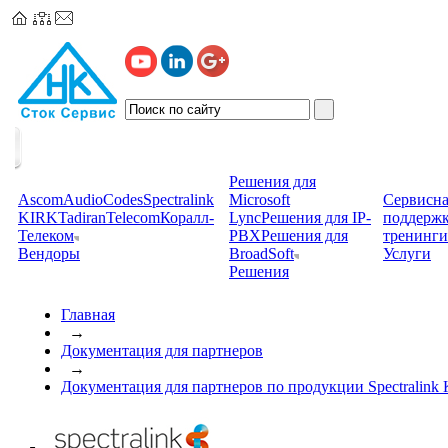
Решения для
Ascom
AudioCodes
Spectralink
Microsoft
Сервисна
KIRK
TadiranTelecom
Коралл-
Lync
Решения для IP-
поддерж
Телеком
PBX
Решения для
тренинги
Вендоры
BroadSoft
Услуги
Решения
Главная
→
Документация для партнеров
→
Документация для партнеров по продукции Spectralink