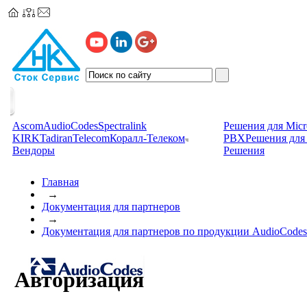
Ascom
AudioCodes
Spectralink
Решения для Micr
KIRK
TadiranTelecom
Коралл-Телеком
PBX
Решения для 
Вендоры
Решения
Главная
→
Документация для партнеров
→
Документация для партнеров по продукции AudioCodes
Авторизация