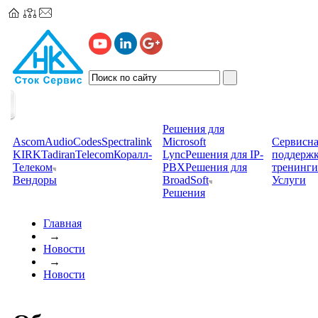
Решения для
Ascom
AudioCodes
Spectralink
Microsoft
Сервисна
KIRK
TadiranTelecom
Коралл-
Lync
Решения для IP-
поддерж
Телеком
PBX
Решения для
тренинги
Вендоры
BroadSoft
Услуги
Решения
Главная
→
Новости
→
Новости