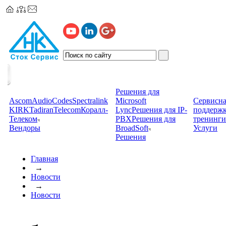
Решения для
Ascom
AudioCodes
Spectralink
Microsoft
Сервисна
KIRK
TadiranTelecom
Коралл-
Lync
Решения для IP-
поддерж
Телеком
PBX
Решения для
тренинги
Вендоры
BroadSoft
Услуги
Решения
Главная
→
Новости
→
Новости