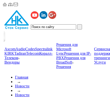
Решения для
Ascom
AudioCodes
Spectralink
Microsoft
Сервисна
KIRK
TadiranTelecom
Коралл-
Lync
Решения для IP-
поддерж
Телеком
PBX
Решения для
тренинги
Вендоры
BroadSoft
Услуги
Решения
Главная
→
Новости
→
Новости