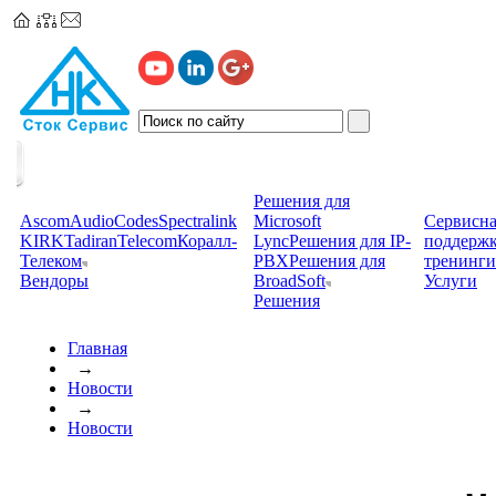
Решения для
Ascom
AudioCodes
Spectralink
Microsoft
Сервисна
KIRK
TadiranTelecom
Коралл-
Lync
Решения для IP-
поддерж
Телеком
PBX
Решения для
тренинги
Вендоры
BroadSoft
Услуги
Решения
Главная
→
Новости
→
Новости