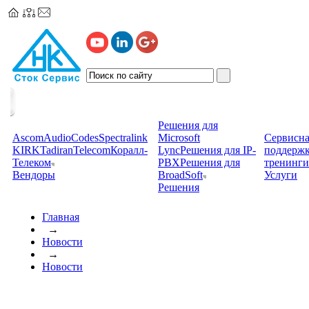
Решения для
Ascom
AudioCodes
Spectralink
Microsoft
Сервисна
KIRK
TadiranTelecom
Коралл-
Lync
Решения для IP-
поддерж
Телеком
PBX
Решения для
тренинги
Вендоры
BroadSoft
Услуги
Решения
Главная
→
Новости
→
Новости