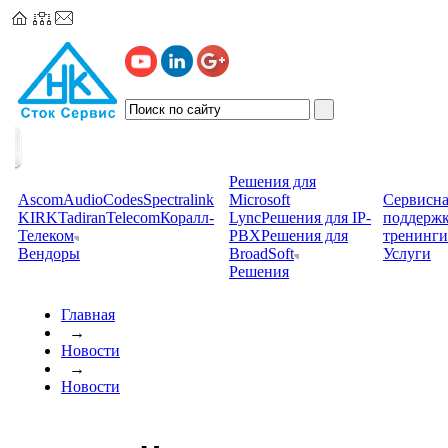
Решения для
Ascom
AudioCodes
Spectralink
Microsoft
Сервисна
KIRK
TadiranTelecom
Коралл-
Lync
Решения для IP-
поддерж
Телеком
PBX
Решения для
тренинги
Вендоры
BroadSoft
Услуги
Решения
Главная
→
Новости
→
Новости