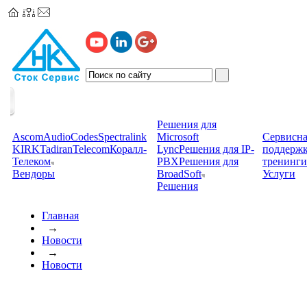
Решения для
Ascom
AudioCodes
Spectralink
Microsoft
Сервисна
KIRK
TadiranTelecom
Коралл-
Lync
Решения для IP-
поддерж
Телеком
PBX
Решения для
тренинги
Вендоры
BroadSoft
Услуги
Решения
Главная
→
Новости
→
Новости