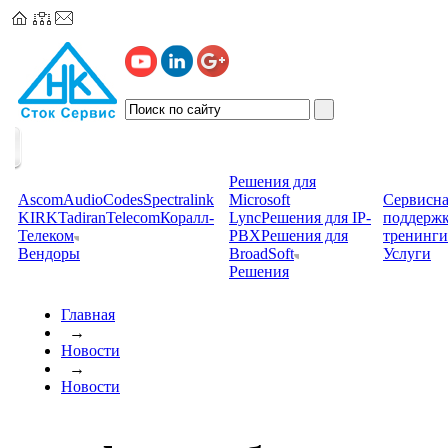
Решения для
Ascom
AudioCodes
Spectralink
Microsoft
Сервисна
KIRK
TadiranTelecom
Коралл-
Lync
Решения для IP-
поддерж
Телеком
PBX
Решения для
тренинги
Вендоры
BroadSoft
Услуги
Решения
Главная
→
Новости
→
Новости