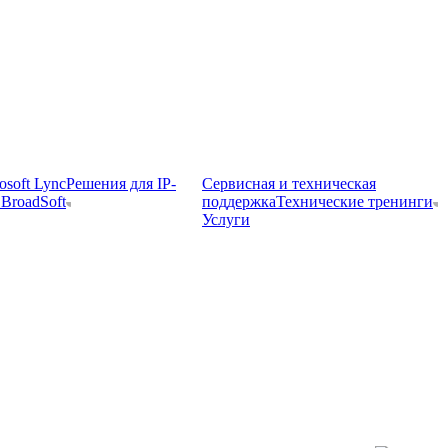
osoft Lync
Решения для IP-
Сервисная и техническая
BroadSoft
поддержка
Технические тренинги
Услуги