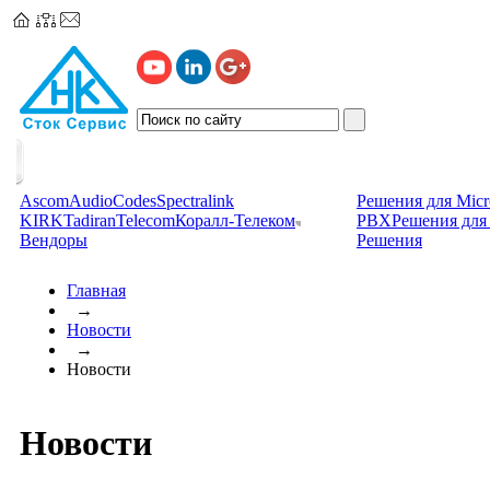
Ascom
AudioCodes
Spectralink
Решения для Micr
KIRK
TadiranTelecom
Коралл-Телеком
PBX
Решения для 
Вендоры
Решения
Главная
→
Новости
→
Новости
Новости