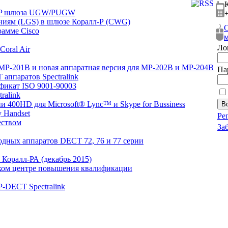
VoIP шлюза UGW/PUGW
+
ниям (LGS) в шлюзе Коралл-Р (CWG)
О
рамме Cisco
м
Ло
oral Air
MP-201B и новая аппаратная версия для MP-202B и MP-204B
Па
аппаратов Spectralink
ификат ISO 9001-90003
ralink
и 400HD для Microsoft® Lync™ и Skype for Bussiness
y Handset
Ре
еством
За
водных аппаратов DECT 72, 76 и 77 серии
Коралл-РА (декабрь 2015)
ском центре повышения квалификации
-DECT Spectralink