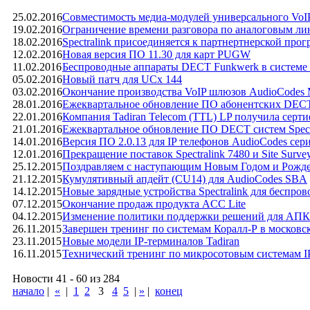
25.02.2016
Cовместимость медиа-модулей универсального 
19.02.2016
Ограничение времени разговора по аналоговым ли
18.02.2016
Spectralink присоединяется к партнертнерской прог
12.02.2016
Новая версия ПО 11.30 для карт PUGW
11.02.2016
Беспроводные аппараты DECT Funkwerk в системе C
05.02.2016
Новый патч для UCx 144
03.02.2016
Окончание производства VoIP шлюзов AudioCodes 
28.01.2016
Ежеквартальное обновление ПО абонентских DECT 
22.01.2016
Компания Tadiran Telecom (TTL) LP получила серт
21.01.2016
Ежеквартальное обновление ПО DECT систем Spect
14.01.2016
Версия ПО 2.0.13 для IP телефонов AudioCodes сери
12.01.2016
Прекращение поставок Spectralink 7480 и Site Surve
25.12.2015
Поздравляем с наступающим Новым Годом и Рожд
21.12.2015
Кумулятивный апдейт (CU14) для AudioCodes SBA
14.12.2015
Новые зарядные устройства Spectralink для беспро
07.12.2015
Окончание продаж продукта ACC Lite
04.12.2015
Изменение политики поддержки решений для АПК 
26.11.2015
Завершен тренинг по системам Коралл-Р в москов
23.11.2015
Новые модели IP-терминалов Tadiran
16.11.2015
Технический тренинг по микросотовым системам IP
Новости 41 - 60 из 284
начало
|
«
|
1
2
3
4
5
|
»
|
конец